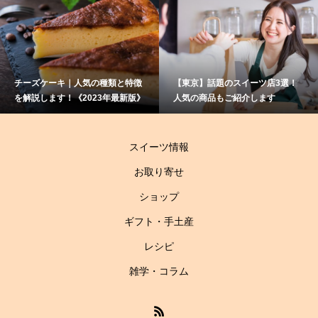
類と特徴
【東京】話題のスイーツ店3選！
赤ワインと相性抜群のお
最新版》
人気の商品もご紹介します
て？大人のスイーツの楽
伝授！
スイーツ情報
お取り寄せ
ショップ
ギフト・手土産
レシピ
雑学・コラム