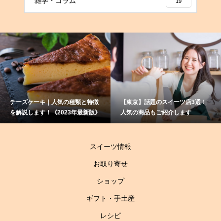
雑学・コラム
19
ケーキ｜人気の種類と特徴
【東京】話題のスイーツ店3選！
赤ワイ
します！《2023年最新版》
人気の商品もご紹介します
て？大
伝授！
スイーツ情報
お取り寄せ
ショップ
ギフト・手土産
レシピ