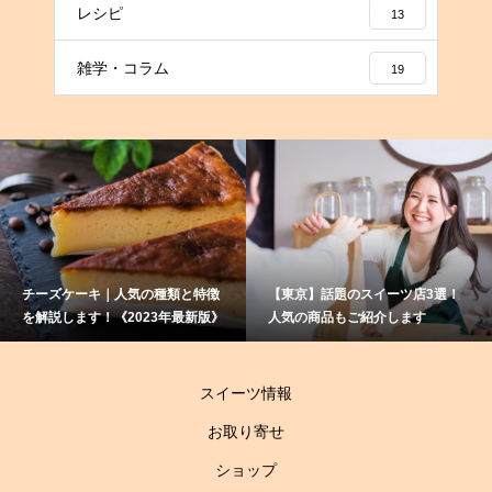
レシピ
13
雑学・コラム
19
ズケーキ｜人気の種類と特徴
【東京】話題のスイーツ店3選！
赤ワ
説します！《2023年最新版》
人気の商品もご紹介します
て？
伝授
スイーツ情報
お取り寄せ
ショップ