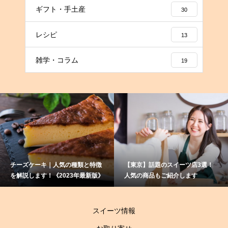
ギフト・手土産
30
レシピ
13
雑学・コラム
19
ーズケーキ｜人気の種類と特徴
【東京】話題のスイーツ店3選！
赤
解説します！《2023年最新版》
人気の商品もご紹介します
て
伝
スイーツ情報