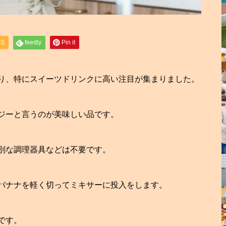
SS
feedly
Pin it
り、特にスイーツドリンクに高い注目が集まりました。
ジーと言うのが美味しい品です。
別な調理器具などは不要です。
バナナを軽く切ってミキサーに投入をします。
です。