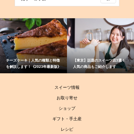
｜人気の種類と特徴
【東京】話題のスイーツ店3選！
赤ワインと相
《2023年最新版》
人気の商品もご紹介します
て？大人のス
伝授！
スイーツ情報
お取り寄せ
ショップ
ギフト・手土産
レシピ