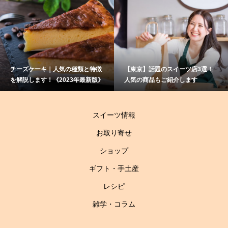
｜人気の種類と特徴
【東京】話題のスイーツ店3選！
赤ワインと相
《2023年最新版》
人気の商品もご紹介します
て？大人のス
伝授！
スイーツ情報
お取り寄せ
ショップ
ギフト・手土産
レシピ
雑学・コラム