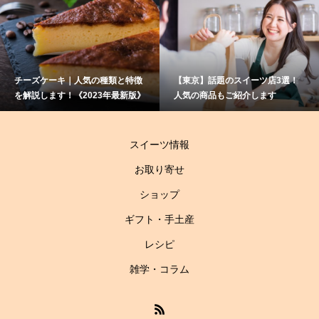
ズケーキ｜人気の種類と特徴
【東京】話題のスイーツ店3選！
赤ワ
説します！《2023年最新版》
人気の商品もご紹介します
て？
伝授
スイーツ情報
お取り寄せ
ショップ
ギフト・手土産
レシピ
雑学・コラム